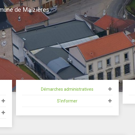
mmune de Maizières
ur le site de la C
Démarches administratives
S’informer