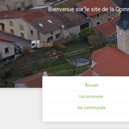
Skip
Bienvenue sur le site de la Co
to
content
Bienvenue s
Maizières
Accueil
La commune
Vie communale