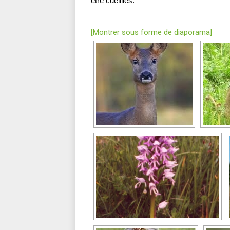
être cueillies.
[Montrer sous forme de diaporama]