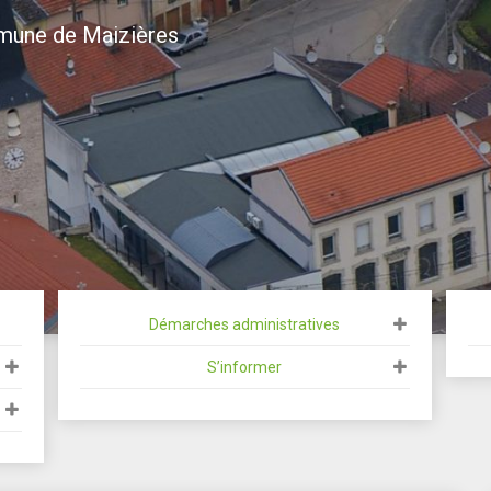
mmune de Maizières
ur le site de la C
Démarches administratives
S’informer