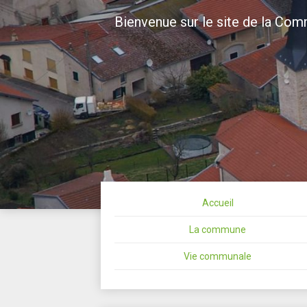
Skip
Bienvenue sur le site de la Co
to
content
Bienvenue s
Maizières
Accueil
La commune
Vie communale